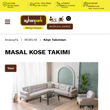
GÜVEN
HIZLI TESLİMAT
HİZMET
MÜŞTERİ
1991’den Bugüne,
Aynı Gün Teslimat
Nakliye ve Kurulum
ODAKLILIK
Güvenle...
Ücretsiz
Satış Sonrası Destek
0
MAĞAZALARIMIZ
Anasayfa
MOBİLYA
Köşe Takımları
MASAL KOSE TAKIMI
Yeni