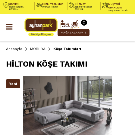
GÜVEN
HIZLI TESLİMAT
HİZMET
MÜŞTERİ
1991’den Bugüne,
Aynı Gün Teslimat
Nakliye ve Kurulum
ODAKLILIK
Güvenle...
Ücretsiz
Satış Sonrası Destek
0
MAĞAZALARIMIZ
Anasayfa
MOBİLYA
Köşe Takımları
HİLTON KÖŞE TAKIMI
Yeni