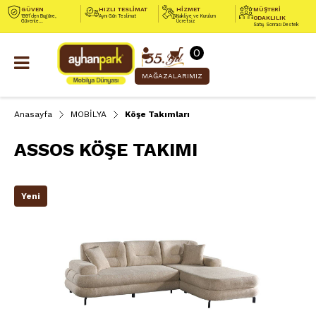
GÜVEN
HIZLI TESLİMAT
HİZMET
MÜŞTERİ
1991’den Bugüne,
Aynı Gün Teslimat
Nakliye ve Kurulum
ODAKLILIK
Güvenle...
Ücretsiz
Satış Sonrası Destek
0
MAĞAZALARIMIZ
Anasayfa
MOBİLYA
Köşe Takımları
ASSOS KÖŞE TAKIMI
Yeni