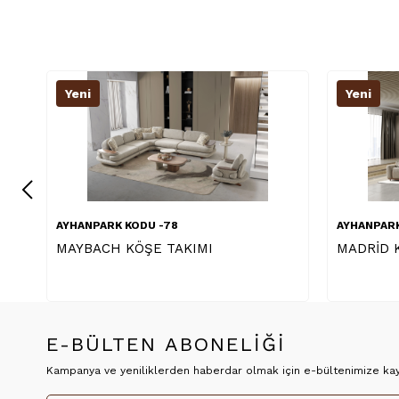
Yeni
Yeni
AYHANPARK KODU -78
AYHANPARK
MADRİD KÖŞE TAKIMI
DOLCE K
E-BÜLTEN ABONELİĞİ
Kampanya ve yeniliklerden haberdar olmak için e-bültenimize kayı