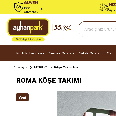
GÜVEN
HI
1991’den Bugüne,
Aynı
Güvenle...
Koltuk Takımları
Yemek Odaları
Yatak Odaları
Genç
Anasayfa
MOBİLYA
Köşe Takımları
ROMA KÖŞE TAKIMI
Yeni