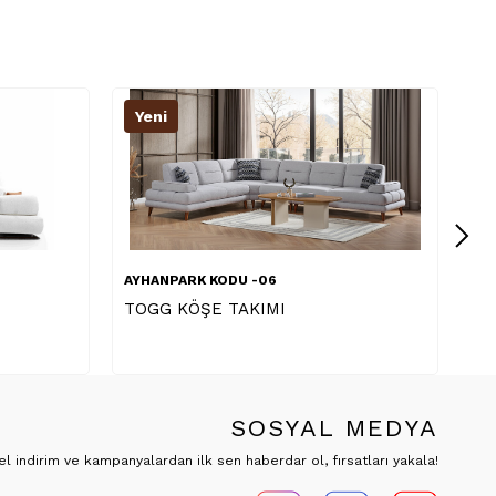
Yeni
Y
AYHANPARK KODU -23
AY
HARRAN KÖŞE TAKIMI
MO
SOSYAL MEDYA
 indirim ve kampanyalardan ilk sen haberdar ol, fırsatları yakala!