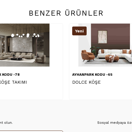
BENZER ÜRÜNLER
Yeni
 KODU -65
AYHANPARK KODU -06
ÖŞE
TOGG KÖŞE TAKIMI
t olun.
Sosyal medyaya özel