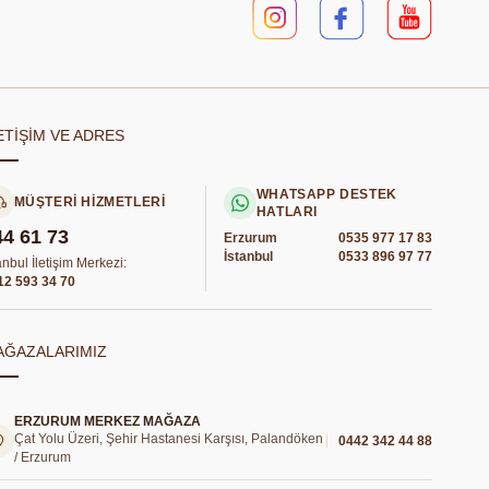
ETİŞİM VE ADRES
WHATSAPP DESTEK
MÜŞTERİ HİZMETLERİ
HATLARI
44 61 73
Erzurum
0535 977 17 83
İstanbul
0533 896 97 77
anbul İletişim Merkezi:
12 593 34 70
AĞAZALARIMIZ
ERZURUM MERKEZ MAĞAZA
Çat Yolu Üzeri, Şehir Hastanesi Karşısı, Palandöken
0442 342 44 88
/ Erzurum