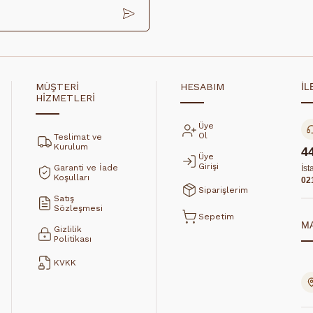
MÜŞTERİ
HESABIM
İL
HİZMETLERİ
Üye
Ol
Teslimat ve
Kurulum
4
Üye
Girişi
Garanti ve İade
İst
Koşulları
02
Siparişlerim
Satış
Sözleşmesi
Sepetim
M
Gizlilik
Politikası
KVKK