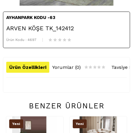
AYHANPARK KODU -63
ARVEN KÖŞE TK_142412
Ürün Kodu :
4697
Ürün Özellikleri
Yorumlar (0)
Tavsiye E
BENZER ÜRÜNLER
Yeni
Yeni