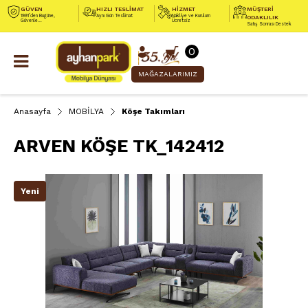
GÜVEN
HIZLI TESLİMAT
HİZMET
MÜŞTERİ
1991’den Bugüne,
Aynı Gün Teslimat
Nakliye ve Kurulum
ODAKLILIK
Güvenle...
Ücretsiz
Satış Sonrası Destek
0
MAĞAZALARIMIZ
Anasayfa
MOBİLYA
Köşe Takımları
ARVEN KÖŞE TK_142412
Yeni