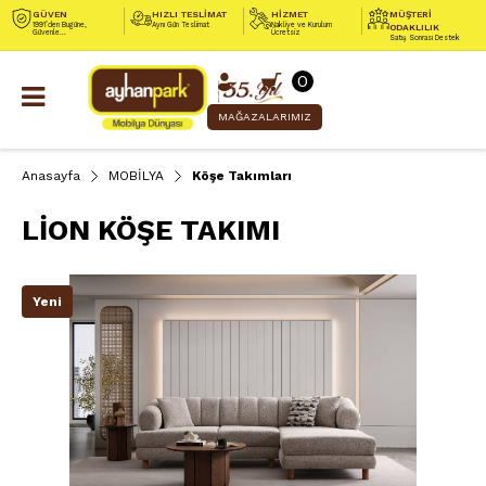
GÜVEN
HIZLI TESLİMAT
HİZMET
MÜŞTERİ
1991’den Bugüne,
Aynı Gün Teslimat
Nakliye ve Kurulum
ODAKLILIK
Güvenle...
Ücretsiz
Satış Sonrası Destek
0
MAĞAZALARIMIZ
Anasayfa
MOBİLYA
Köşe Takımları
LİON KÖŞE TAKIMI
Yeni