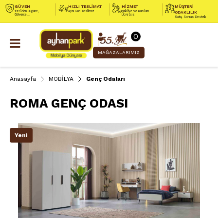
GÜVEN
HIZLI TESLİMAT
HİZMET
MÜŞTERİ
1991’den Bugüne,
Aynı Gün Teslimat
Nakliye ve Kurulum
ODAKLILIK
Güvenle...
Ücretsiz
Satış Sonrası Destek
0
MAĞAZALARIMIZ
Anasayfa
MOBİLYA
Genç Odaları
ROMA GENÇ ODASI
Yeni