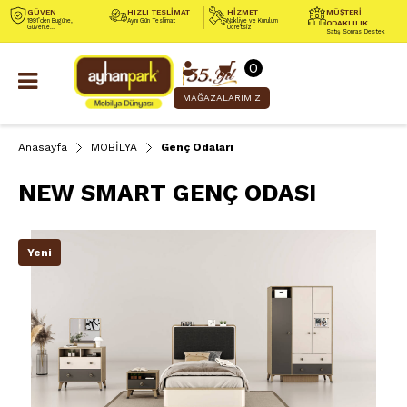
GÜVEN
HIZLI TESLİMAT
HİZMET
MÜŞTERİ
1991’den Bugüne,
Aynı Gün Teslimat
Nakliye ve Kurulum
ODAKLILIK
Güvenle...
Ücretsiz
Satış Sonrası Destek
0
MAĞAZALARIMIZ
Anasayfa
MOBİLYA
Genç Odaları
NEW SMART GENÇ ODASI
Yeni