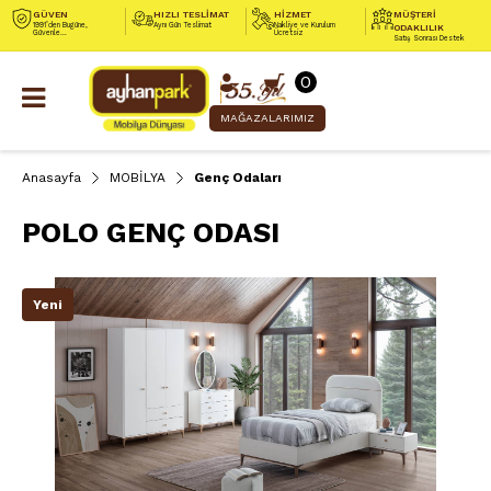
GÜVEN
HIZLI TESLİMAT
HİZMET
MÜŞTERİ
1991’den Bugüne,
Aynı Gün Teslimat
Nakliye ve Kurulum
ODAKLILIK
Güvenle...
Ücretsiz
Satış Sonrası Destek
0
MAĞAZALARIMIZ
Anasayfa
MOBİLYA
Genç Odaları
POLO GENÇ ODASI
Yeni