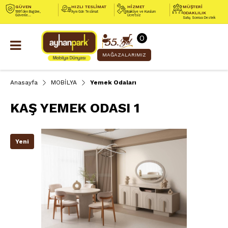
GÜVEN
HIZLI TESLİMAT
HİZMET
MÜŞTERİ
1991’den Bugüne,
Aynı Gün Teslimat
Nakliye ve Kurulum
ODAKLILIK
Güvenle...
Ücretsiz
Satış Sonrası Destek
0
MAĞAZALARIMIZ
Anasayfa
MOBİLYA
Yemek Odaları
KAŞ YEMEK ODASI 1
Yeni