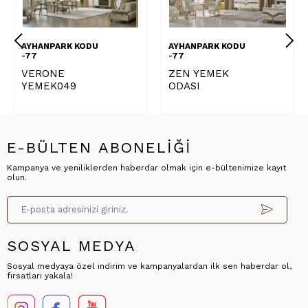
AYHANPARK KODU
AYHANPARK KODU
A
-77
-77
-
VERONE
ZEN YEMEK
P
YEMEK049
ODASI
K
E-BÜLTEN ABONELİĞİ
Kampanya ve yeniliklerden haberdar olmak için e-bültenimize kayıt
olun.
SOSYAL MEDYA
Sosyal medyaya özel indirim ve kampanyalardan ilk sen haberdar ol,
fırsatları yakala!