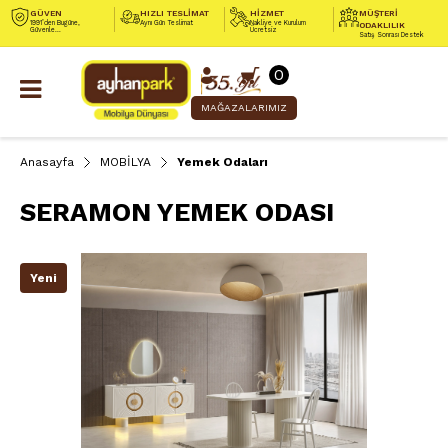
GÜVEN
HIZLI TESLİMAT
HİZMET
MÜŞTERİ
1991’den Bugüne,
Aynı Gün Teslimat
Nakliye ve Kurulum
ODAKLILIK
Güvenle...
Ücretsiz
Satış Sonrası Destek
0
MAĞAZALARIMIZ
Anasayfa
MOBİLYA
Yemek Odaları
SERAMON YEMEK ODASI
Yeni