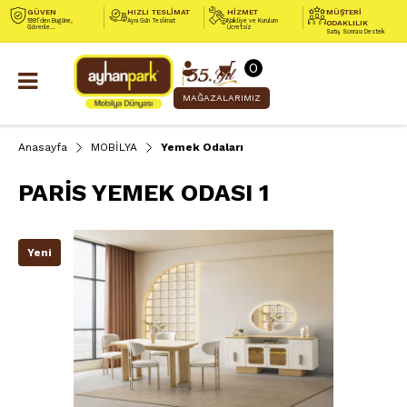
GÜVEN
HIZLI TESLİMAT
HİZMET
MÜŞTERİ
1991’den Bugüne,
Aynı Gün Teslimat
Nakliye ve Kurulum
ODAKLILIK
Güvenle...
Ücretsiz
Satış Sonrası Destek
0
MAĞAZALARIMIZ
Anasayfa
MOBİLYA
Yemek Odaları
PARİS YEMEK ODASI 1
Yeni