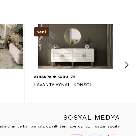
Yeni
Y
AYHANPARK KODU -76
AY
PAPATYA AYNALI KONSOL
KA
SOSYAL MEDYA
 indirim ve kampanyalardan ilk sen haberdar ol, fırsatları yakala!