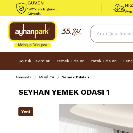
GÜVEN
HI
1991’den Bugüne,
Aynı
Güvenle...
Koltuk Takımları
Yemek Odaları
Yatak Odaları
Genç
Anasayfa
MOBİLYA
Yemek Odaları
SEYHAN YEMEK ODASI 1
Yeni