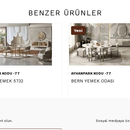
BENZER ÜRÜNLER
Yeni
 KODU -77
AYHANPARK KODU -76
MEK ODASI
LAVANTA AYNALI KONSOL
t olun.
Sosyal medyaya özel