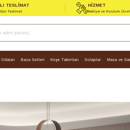
ZLI TESLİMAT
HİZMET
 Gün Teslimat
Nakliye ve Kurulum Ücre
 Odaları
Baza Setleri
Köşe Takımları
Dolaplar
Masa ve San