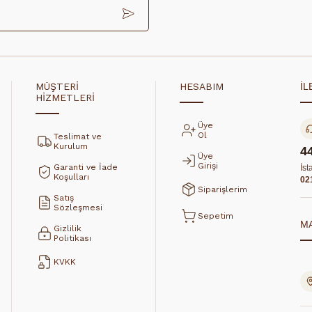
MÜŞTERİ
HESABIM
İL
HİZMETLERİ
Üye
Ol
Teslimat ve
Kurulum
4
Üye
Girişi
Garanti ve İade
İst
Koşulları
02
Siparişlerim
Satış
Sözleşmesi
Sepetim
M
Gizlilik
Politikası
KVKK