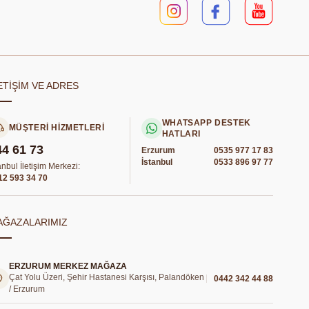
ETİŞİM VE ADRES
WHATSAPP DESTEK
MÜŞTERİ HİZMETLERİ
HATLARI
44 61 73
Erzurum
0535 977 17 83
İstanbul
0533 896 97 77
anbul İletişim Merkezi:
12 593 34 70
AĞAZALARIMIZ
ERZURUM MERKEZ MAĞAZA
Çat Yolu Üzeri, Şehir Hastanesi Karşısı, Palandöken
0442 342 44 88
/ Erzurum