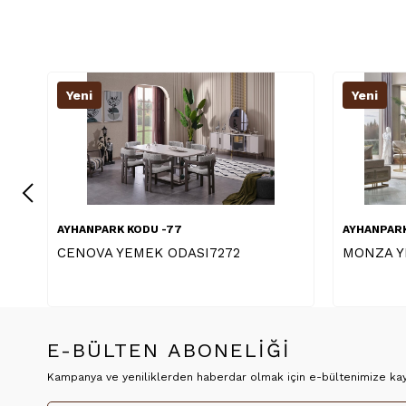
Yeni
Yeni
AYHANPARK KODU -77
AYHANPARK
MONZA YEMEK 5732
BERN YE
E-BÜLTEN ABONELİĞİ
Kampanya ve yeniliklerden haberdar olmak için e-bültenimize kayı