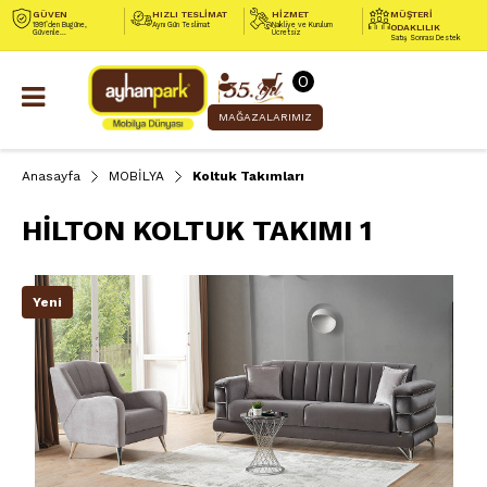
GÜVEN
HIZLI TESLİMAT
HİZMET
MÜŞTERİ
1991’den Bugüne,
Aynı Gün Teslimat
Nakliye ve Kurulum
ODAKLILIK
Güvenle...
Ücretsiz
Satış Sonrası Destek
0
MAĞAZALARIMIZ
Anasayfa
MOBİLYA
Koltuk Takımları
HİLTON KOLTUK TAKIMI 1
Yeni