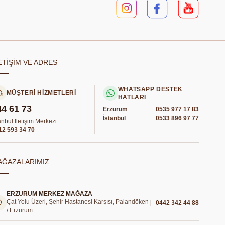
ETİŞİM VE ADRES
WHATSAPP DESTEK
MÜŞTERİ HİZMETLERİ
HATLARI
44 61 73
Erzurum
0535 977 17 83
İstanbul
0533 896 97 77
anbul İletişim Merkezi:
12 593 34 70
AĞAZALARIMIZ
ERZURUM MERKEZ MAĞAZA
Çat Yolu Üzeri, Şehir Hastanesi Karşısı, Palandöken
0442 342 44 88
/ Erzurum