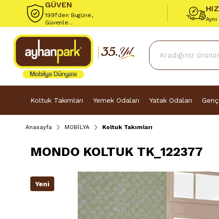
GÜVEN
HI
1991’den Bugüne,
Aynı
Güvenle...
Koltuk Takımları
Yemek Odaları
Yatak Odaları
Genç
Anasayfa
MOBİLYA
Koltuk Takımları
MONDO KOLTUK TK_122377
Yeni