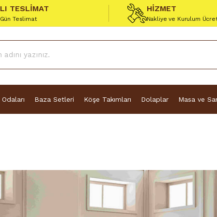
ZLI TESLİMAT
HİZMET
 Gün Teslimat
Nakliye ve Kurulum Ücre
 Odaları
Baza Setleri
Köşe Takımları
Dolaplar
Masa ve San