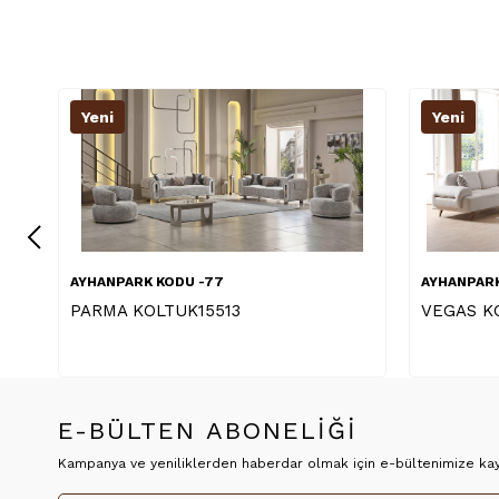
Yeni
Yeni
AYHANPARK KODU -06
AYHANPARK
VEGAS KOLTUK TAKIMI
ÇAMLICA
E-BÜLTEN ABONELİĞİ
Kampanya ve yeniliklerden haberdar olmak için e-bültenimize kayı