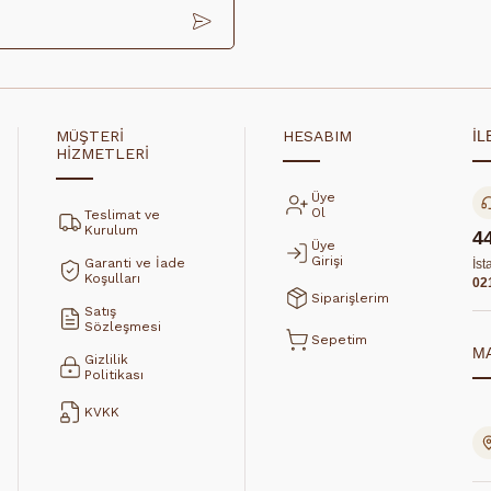
MÜŞTERİ
HESABIM
İL
HİZMETLERİ
Üye
Ol
Teslimat ve
Kurulum
4
Üye
Girişi
Garanti ve İade
İst
Koşulları
02
Siparişlerim
Satış
Sözleşmesi
Sepetim
M
Gizlilik
Politikası
KVKK