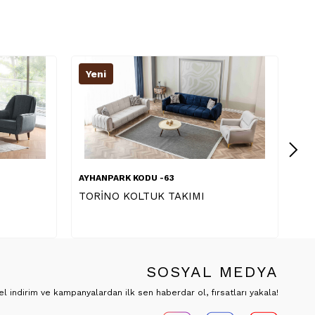
Yeni
Y
AYHANPARK KODU -63
AY
SUNNY KOLTUK TAKIMI
PR
SOSYAL MEDYA
 indirim ve kampanyalardan ilk sen haberdar ol, fırsatları yakala!