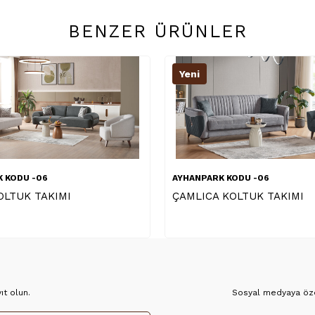
BENZER ÜRÜNLER
Yeni
 KODU -06
AYHANPARK KODU -63
 KOLTUK TAKIMI
TORİNO KOLTUK TAKIMI
t olun.
Sosyal medyaya özel