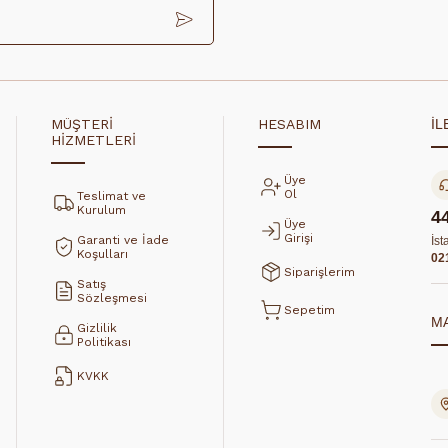
MÜŞTERİ
HESABIM
İL
HİZMETLERİ
Üye
Ol
Teslimat ve
Kurulum
4
Üye
Girişi
Garanti ve İade
İst
Koşulları
02
Siparişlerim
Satış
Sözleşmesi
Sepetim
M
Gizlilik
Politikası
KVKK