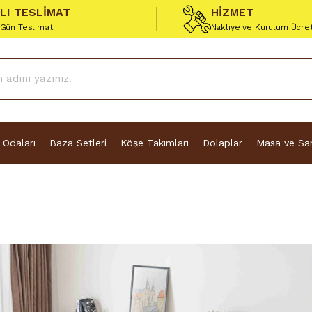
ZLI TESLİMAT
HİZMET
 Gün Teslimat
Nakliye ve Kurulum Ücre
 Odaları
Baza Setleri
Köşe Takımları
Dolaplar
Masa ve San