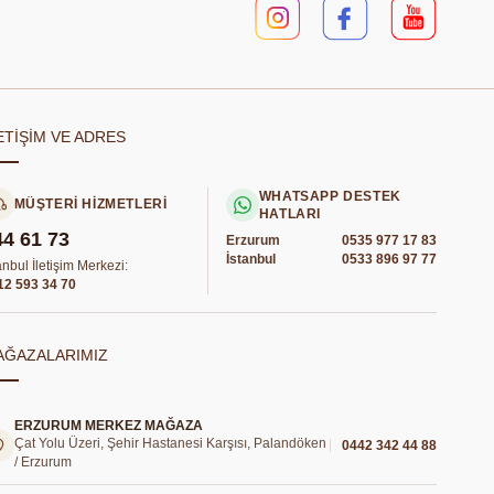
ETİŞİM VE ADRES
WHATSAPP DESTEK
MÜŞTERİ HİZMETLERİ
HATLARI
44 61 73
Erzurum
0535 977 17 83
İstanbul
0533 896 97 77
anbul İletişim Merkezi:
12 593 34 70
AĞAZALARIMIZ
ERZURUM MERKEZ MAĞAZA
Çat Yolu Üzeri, Şehir Hastanesi Karşısı, Palandöken
0442 342 44 88
/ Erzurum