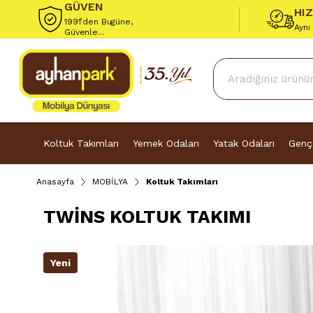
GÜVEN
HI
1991’den Bugüne,
Aynı
Güvenle...
Koltuk Takımları
Yemek Odaları
Yatak Odaları
Genç
Anasayfa
MOBİLYA
Koltuk Takımları
TWİNS KOLTUK TAKIMI
Yeni