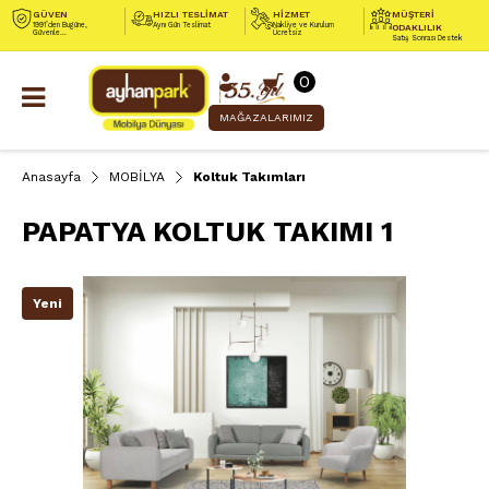
GÜVEN
HIZLI TESLİMAT
HİZMET
MÜŞTERİ
1991’den Bugüne,
Aynı Gün Teslimat
Nakliye ve Kurulum
ODAKLILIK
Güvenle...
Ücretsiz
Satış Sonrası Destek
0
MAĞAZALARIMIZ
Anasayfa
MOBİLYA
Koltuk Takımları
PAPATYA KOLTUK TAKIMI 1
Yeni