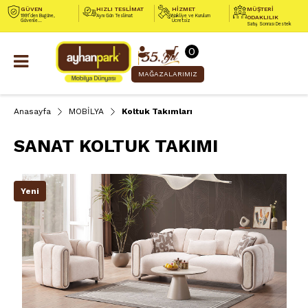
GÜVEN
HIZLI TESLİMAT
HİZMET
MÜŞTERİ
1991’den Bugüne,
Aynı Gün Teslimat
Nakliye ve Kurulum
ODAKLILIK
Güvenle...
Ücretsiz
Satış Sonrası Destek
0
MAĞAZALARIMIZ
Anasayfa
MOBİLYA
Koltuk Takımları
SANAT KOLTUK TAKIMI
Yeni