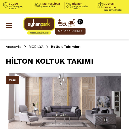
GÜVEN
HIZLI TESLİMAT
HİZMET
MÜŞTERİ
1991’den Bugüne,
Aynı Gün Teslimat
Nakliye ve Kurulum
ODAKLILIK
Güvenle...
Ücretsiz
Satış Sonrası Destek
0
MAĞAZALARIMIZ
Anasayfa
MOBİLYA
Koltuk Takımları
HİLTON KOLTUK TAKIMI
Yeni