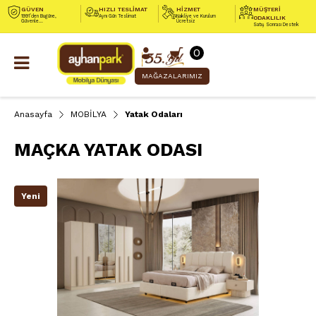
GÜVEN
HIZLI TESLİMAT
HİZMET
MÜŞTERİ
1991’den Bugüne,
Aynı Gün Teslimat
Nakliye ve Kurulum
ODAKLILIK
Güvenle...
Ücretsiz
Satış Sonrası Destek
0
MAĞAZALARIMIZ
Anasayfa
MOBİLYA
Yatak Odaları
MAÇKA YATAK ODASI
Yeni