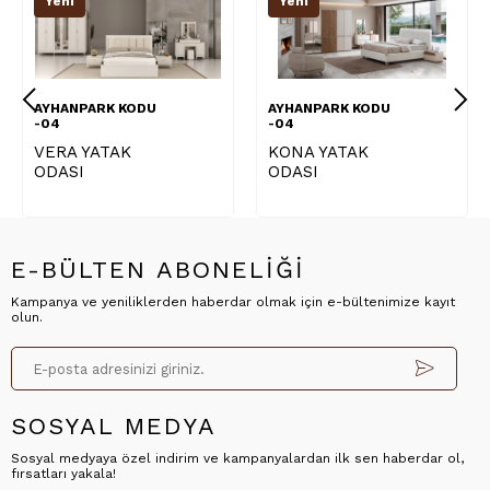
Yeni
Yeni
 KODU
AYHANPARK KODU
AYHANPARK K
-04
-04
AK
KONA YATAK
BİEN YATAK
ODASI
ODASI
E-BÜLTEN ABONELİĞİ
Kampanya ve yeniliklerden haberdar olmak için e-bültenimize kayıt
olun.
SOSYAL MEDYA
Sosyal medyaya özel indirim ve kampanyalardan ilk sen haberdar ol,
fırsatları yakala!