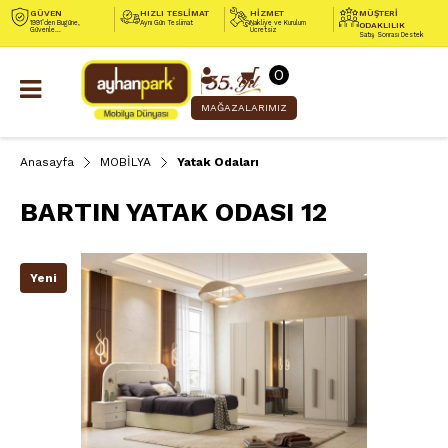
GÜVEN
HIZLI TESLİMAT
HİZMET
MÜŞTERİ
1991’den Bugüne,
Aynı Gün Teslimat
Nakliye ve Kurulum
ODAKLILIK
Güvenle...
Ücretsiz
Satış Sonrası Destek
0
MAĞAZALARIMIZ
Anasayfa
MOBİLYA
Yatak Odaları
BARTIN YATAK ODASI 12
Yeni