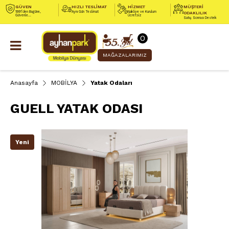
GÜVEN
HIZLI TESLİMAT
HİZMET
MÜŞTERİ
1991’den Bugüne,
Aynı Gün Teslimat
Nakliye ve Kurulum
ODAKLILIK
Güvenle...
Ücretsiz
Satış Sonrası Destek
0
MAĞAZALARIMIZ
Anasayfa
MOBİLYA
Yatak Odaları
GUELL YATAK ODASI
Yeni