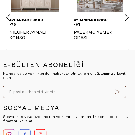
 KODU
AYHANPARK KODU
AYHANPARK K
-67
-67
AYNALI
PALERMO YEMEK
ASEL YEMEK
ODASI
ODASI
E-BÜLTEN ABONELİĞİ
Kampanya ve yeniliklerden haberdar olmak için e-bültenimize kayıt
olun.
SOSYAL MEDYA
Sosyal medyaya özel indirim ve kampanyalardan ilk sen haberdar ol,
fırsatları yakala!