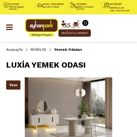
GÜVEN
HIZLI TESLİMAT
HİZMET
MÜŞTERİ
1991’den Bugüne,
Aynı Gün Teslimat
Nakliye ve Kurulum
ODAKLILIK
Güvenle...
Ücretsiz
Satış Sonrası Destek
0
MAĞAZALARIMIZ
Anasayfa
MOBİLYA
Yemek Odaları
LUXİA YEMEK ODASI
Yeni