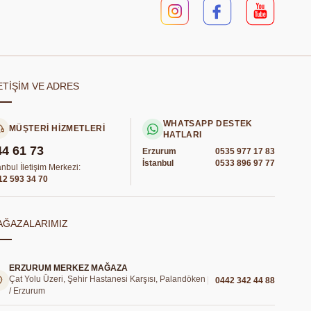
ETİŞİM VE ADRES
WHATSAPP DESTEK
MÜŞTERİ HİZMETLERİ
HATLARI
44 61 73
Erzurum
0535 977 17 83
İstanbul
0533 896 97 77
anbul İletişim Merkezi:
12 593 34 70
AĞAZALARIMIZ
ERZURUM MERKEZ MAĞAZA
Çat Yolu Üzeri, Şehir Hastanesi Karşısı, Palandöken
0442 342 44 88
/ Erzurum