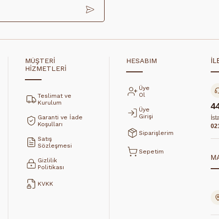
MÜŞTERİ
HESABIM
İL
HİZMETLERİ
Üye
Ol
Teslimat ve
Kurulum
4
Üye
Girişi
Garanti ve İade
İst
Koşulları
02
Siparişlerim
Satış
Sözleşmesi
Sepetim
M
Gizlilik
Politikası
KVKK