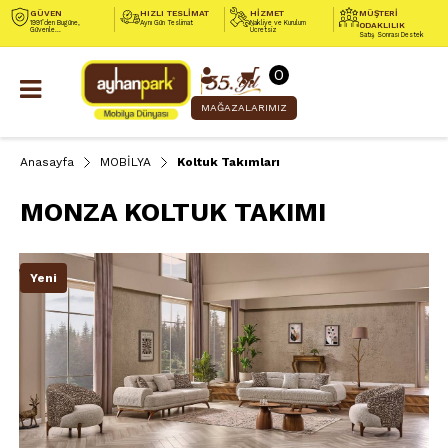
GÜVEN
HIZLI TESLİMAT
HİZMET
MÜŞTERİ
1991’den Bugüne,
Aynı Gün Teslimat
Nakliye ve Kurulum
ODAKLILIK
Güvenle...
Ücretsiz
Satış Sonrası Destek
0
MAĞAZALARIMIZ
Anasayfa
MOBİLYA
Koltuk Takımları
MONZA KOLTUK TAKIMI
Yeni