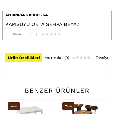
AYHANPARK KODU -64
KAPISUYU ORTA SEHPA BEYAZ
Ürün Kodu :
5067
Ürün Özellikleri
Yorumlar (0)
Tavsiye E
BENZER ÜRÜNLER
Yeni
Yeni