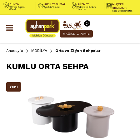
GÜVEN
HIZLI TESLİMAT
HİZMET
MÜŞTERİ
1991’den Bugüne,
Aynı Gün Teslimat
Nakliye ve Kurulum
ODAKLILIK
Güvenle...
Ücretsiz
Satış Sonrası Destek
0
MAĞAZALARIMIZ
Anasayfa
MOBİLYA
Orta ve Zigon Sehpalar
KUMLU ORTA SEHPA
Yeni