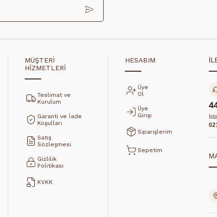
MÜŞTERİ
HESABIM
İL
HİZMETLERİ
Üye
Ol
Teslimat ve
Kurulum
4
Üye
Girişi
Garanti ve İade
İst
Koşulları
02
Siparişlerim
Satış
Sözleşmesi
Sepetim
M
Gizlilik
Politikası
KVKK