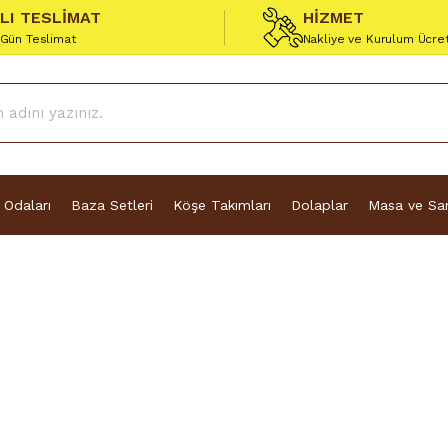
ZLI TESLİMAT
HİZMET
 Gün Teslimat
Nakliye ve Kurulum Ücre
 Odaları
Baza Setleri
Köşe Takımları
Dolaplar
Masa ve San