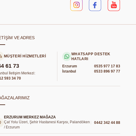
ETİŞİM VE ADRES
WHATSAPP DESTEK
MÜŞTERİ HİZMETLERİ
HATLARI
44 61 73
Erzurum
0535 977 17 83
İstanbul
0533 896 97 77
anbul İletişim Merkezi:
12 593 34 70
AĞAZALARIMIZ
ERZURUM MERKEZ MAĞAZA
Çat Yolu Üzeri, Şehir Hastanesi Karşısı, Palandöken
0442 342 44 88
/ Erzurum