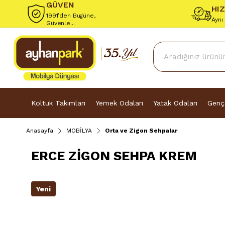
GÜVEN
HI
1991’den Bugüne,
Aynı
Güvenle...
Koltuk Takımları
Yemek Odaları
Yatak Odaları
Genç
Anasayfa
MOBİLYA
Orta ve Zigon Sehpalar
ERCE ZİGON SEHPA KREM
Yeni