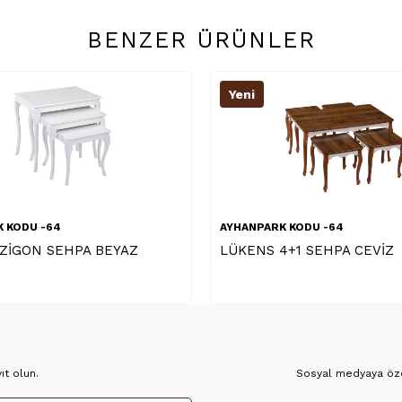
BENZER ÜRÜNLER
Yeni
Yeni
AYHANPARK KODU -64
AYHANPARK KODU -
LÜKENS 4+1 SEHPA CEVİZ
JÜPİTER ZİGON
t olun.
Sosyal medyaya özel