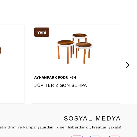
Yeni
64
AYHANPARK KODU -64
 SEHPA
HÜRKUŞ 4+1 SEHPA KREM
CEVİZ
SOSYAL MEDYA
 indirim ve kampanyalardan ilk sen haberdar ol, fırsatları yakala!