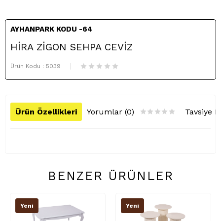
AYHANPARK KODU -64
HİRA ZİGON SEHPA CEVİZ
Ürün Kodu :
5039
Ürün Özellikleri
Yorumlar (0)
Tavsiye E
BENZER ÜRÜNLER
Yeni
Yeni