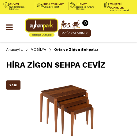
GÜVEN
HIZLI TESLİMAT
HİZMET
MÜŞTERİ
1991’den Bugüne,
Aynı Gün Teslimat
Nakliye ve Kurulum
ODAKLILIK
Güvenle...
Ücretsiz
Satış Sonrası Destek
0
MAĞAZALARIMIZ
Anasayfa
MOBİLYA
Orta ve Zigon Sehpalar
HİRA ZİGON SEHPA CEVİZ
Yeni