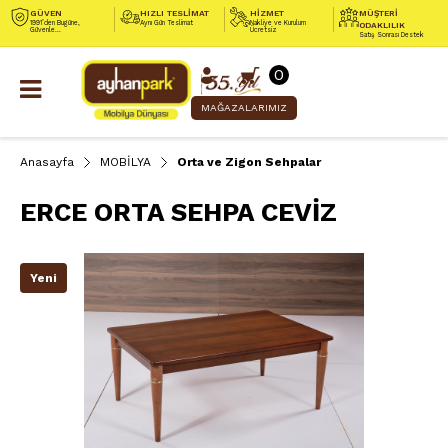
GÜVEN
HIZLI TESLİMAT
HİZMET
MÜŞTERİ
1991’den Bugüne,
Aynı Gün Teslimat
Nakliye ve Kurulum
ODAKLILIK
Güvenle...
Ücretsiz
Satış Sonrası Destek
0
MAĞAZALARIMIZ
Anasayfa
MOBİLYA
Orta ve Zigon Sehpalar
ERCE ORTA SEHPA CEVİZ
Yeni