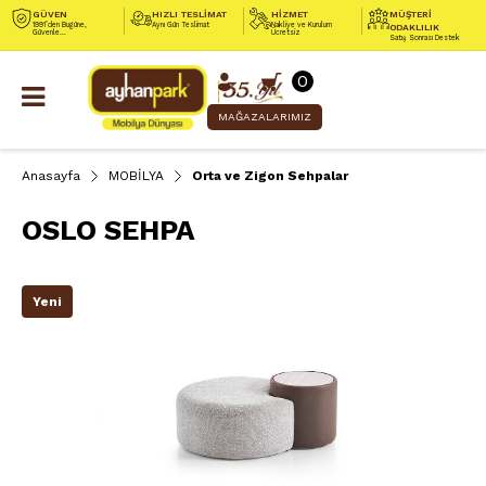
GÜVEN
HIZLI TESLİMAT
HİZMET
MÜŞTERİ
1991’den Bugüne,
Aynı Gün Teslimat
Nakliye ve Kurulum
ODAKLILIK
Güvenle...
Ücretsiz
Satış Sonrası Destek
0
MAĞAZALARIMIZ
Anasayfa
MOBİLYA
Orta ve Zigon Sehpalar
OSLO SEHPA
Yeni