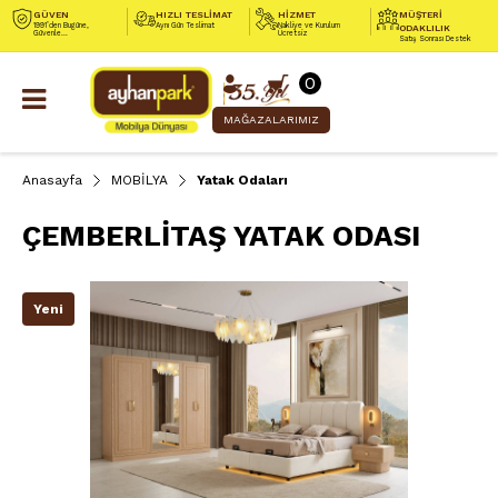
GÜVEN
HIZLI TESLİMAT
HİZMET
MÜŞTERİ
1991’den Bugüne,
Aynı Gün Teslimat
Nakliye ve Kurulum
ODAKLILIK
Güvenle...
Ücretsiz
Satış Sonrası Destek
0
MAĞAZALARIMIZ
Anasayfa
MOBİLYA
Yatak Odaları
ÇEMBERLİTAŞ YATAK ODASI
Yeni