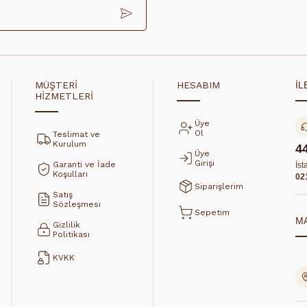
MÜŞTERİ
HESABIM
İL
HİZMETLERİ
Üye
Ol
Teslimat ve
Kurulum
4
Üye
Girişi
Garanti ve İade
İst
Koşulları
02
Siparişlerim
Satış
Sözleşmesi
Sepetim
M
Gizlilik
Politikası
KVKK