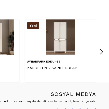
eni
Yeni
HANPARK KODU -76
AYHANPARK KODU -76
RDELEN 2 KAPILI DOLAP
MANOLYA 4 KAPILI 
SOSYAL MEDYA
 indirim ve kampanyalardan ilk sen haberdar ol, fırsatları yakala!