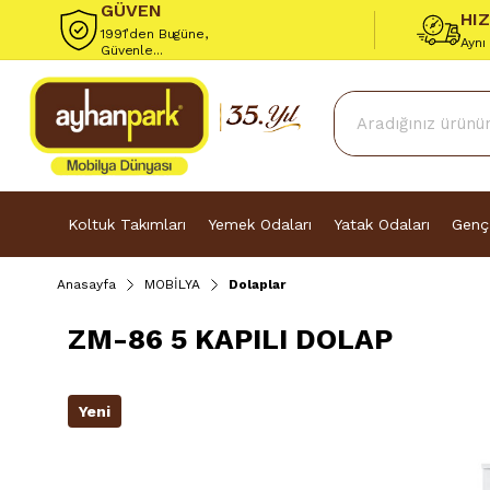
GÜVEN
HI
1991’den Bugüne,
Aynı
Güvenle...
Koltuk Takımları
Yemek Odaları
Yatak Odaları
Genç
Anasayfa
MOBİLYA
Dolaplar
ZM-86 5 KAPILI DOLAP
Yeni