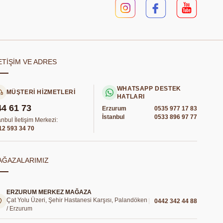
ETİŞİM VE ADRES
WHATSAPP DESTEK
MÜŞTERİ HİZMETLERİ
HATLARI
44 61 73
Erzurum
0535 977 17 83
İstanbul
0533 896 97 77
anbul İletişim Merkezi:
12 593 34 70
AĞAZALARIMIZ
ERZURUM MERKEZ MAĞAZA
Çat Yolu Üzeri, Şehir Hastanesi Karşısı, Palandöken
0442 342 44 88
/ Erzurum