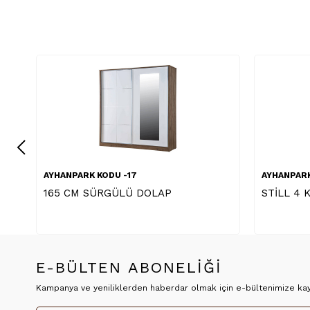
 KODU -17
AYHANPARK KODU -17
SÜRGÜLÜ DOLAP
STİLL 4 KAPILI DOLAP
E-BÜLTEN ABONELİĞİ
Kampanya ve yeniliklerden haberdar olmak için e-bültenimize kayı