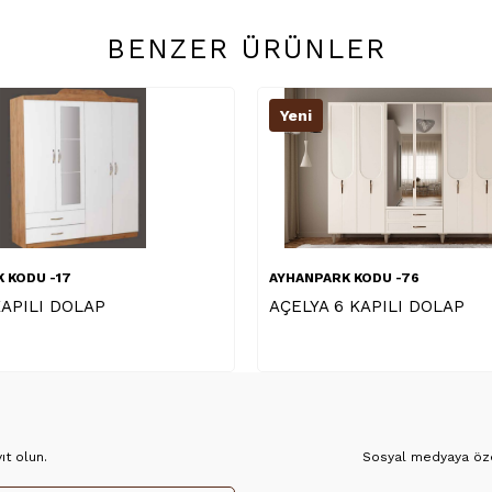
BENZER ÜRÜNLER
Yeni
Y
AYHANPARK KODU -76
AY
AÇELYA 6 KAPILI DOLAP
KA
t olun.
Sosyal medyaya özel