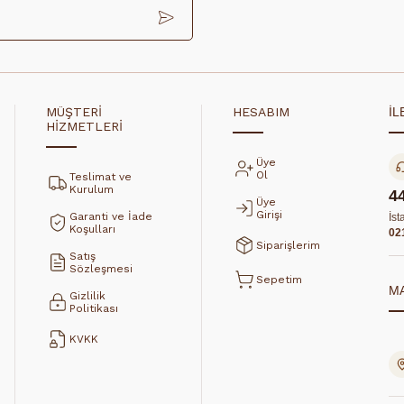
MÜŞTERİ
HESABIM
İL
HİZMETLERİ
Üye
Ol
Teslimat ve
Kurulum
4
Üye
Girişi
Garanti ve İade
İst
Koşulları
02
Siparişlerim
Satış
Sözleşmesi
Sepetim
M
Gizlilik
Politikası
KVKK