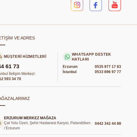
ETİŞİM VE ADRES
WHATSAPP DESTEK
MÜŞTERİ HİZMETLERİ
HATLARI
44 61 73
Erzurum
0535 977 17 83
İstanbul
0533 896 97 77
anbul İletişim Merkezi:
12 593 34 70
AĞAZALARIMIZ
ERZURUM MERKEZ MAĞAZA
Çat Yolu Üzeri, Şehir Hastanesi Karşısı, Palandöken
0442 342 44 88
/ Erzurum