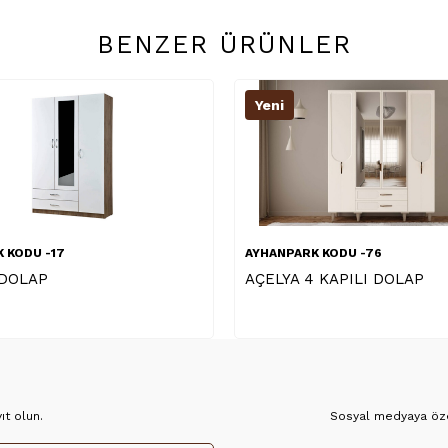
BENZER ÜRÜNLER
Yeni
Yeni
AYHANPARK KODU -76
AYHANPARK 
AÇELYA 4 KAPILI DOLAP
BEGONYA 3
t olun.
Sosyal medyaya özel