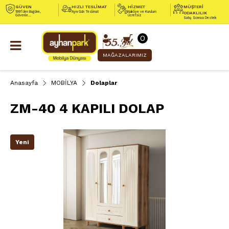
GÜVEN
HIZLI TESLİMAT
HİZMET
MÜŞTERİ
1991’den Bugüne,
Aynı Gün Teslimat
Nakliye ve Kurulum
ODAKLILIK
Güvenle...
Ücretsiz
Satış Sonrası Destek
0
MAĞAZALARIMIZ
Anasayfa
MOBİLYA
Dolaplar
ZM-40 4 KAPILI DOLAP
Yeni