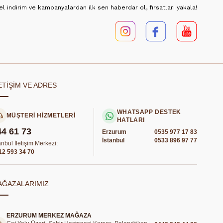
 indirim ve kampanyalardan ilk sen haberdar ol, fırsatları yakala!
ETİŞİM VE ADRES
WHATSAPP DESTEK
MÜŞTERİ HİZMETLERİ
HATLARI
44 61 73
Erzurum
0535 977 17 83
İstanbul
0533 896 97 77
anbul İletişim Merkezi:
12 593 34 70
AĞAZALARIMIZ
ERZURUM MERKEZ MAĞAZA