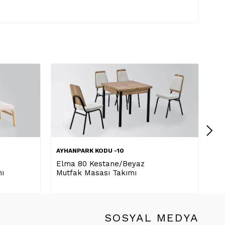
AYHANPARK KODU -10
AY
Aksa Masa Gri Efes Köşe
Bi
Banklı Mutfak Masası Takımı
An
SOSYAL MEDYA