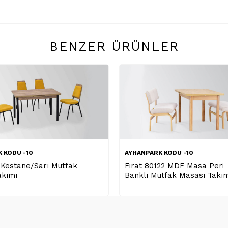
BENZER ÜRÜNLER
 KODU -10
AYHANPARK KODU -10
122 MDF Masa Peri
Elma 80 Kestane/Beyaz
utfak Masası Takımı
Mutfak Masası Takımı