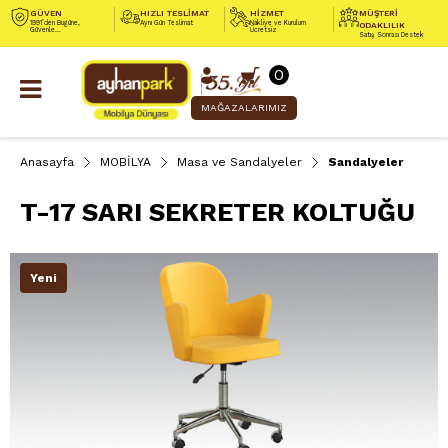
GÜVEN
HIZLI TESLİMAT
HİZMET
MÜŞTERİ
1991’den Bugüne,
Aynı Gün Teslimat
Nakliye ve Kurulum
ODAKLILIK
Güvenle...
Ücretsiz
Satış Sonrası Destek
0
MAĞAZALARIMIZ
Anasayfa
MOBİLYA
Masa ve Sandalyeler
Sandalyeler
T-17 SARI SEKRETER KOLTUĞU
Yeni