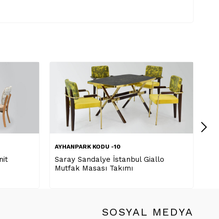
Yeni
AYHANPARK KODU -48
bul Giallo
YENİSEY MS 430 MASA ES 430
ı
SİYAH
SOSYAL MEDYA