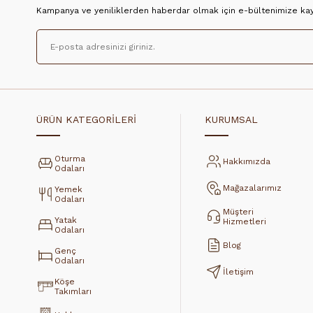
Kampanya ve yeniliklerden haberdar olmak için e-bültenimize kayı
ÜRÜN KATEGORİLERİ
KURUMSAL
Oturma
Hakkımızda
Odaları
Mağazalarımız
Yemek
Odaları
Müşteri
Yatak
Hizmetleri
Odaları
Blog
Genç
Odaları
İletişim
Köşe
Takımları