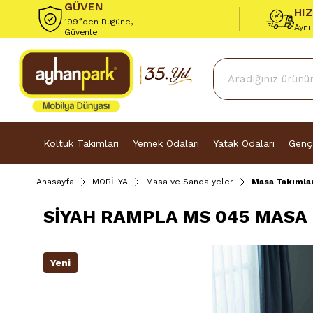
GÜVEN
HI
1991’den Bugüne,
Aynı
Güvenle...
Koltuk Takımları
Yemek Odaları
Yatak Odaları
Genç
Anasayfa
MOBİLYA
Masa ve Sandalyeler
Masa Takımlar
SİYAH RAMPLA MS 045 MASA 
Yeni