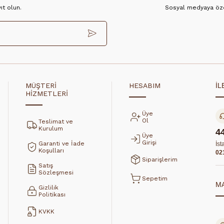
t olun.
Sosyal medyaya özel
MÜŞTERİ
HESABIM
İL
HİZMETLERİ
Üye
Ol
Teslimat ve
Kurulum
4
Üye
Girişi
Garanti ve İade
İst
Koşulları
02
Siparişlerim
Satış
Sözleşmesi
Sepetim
M
Gizlilik
Politikası
KVKK