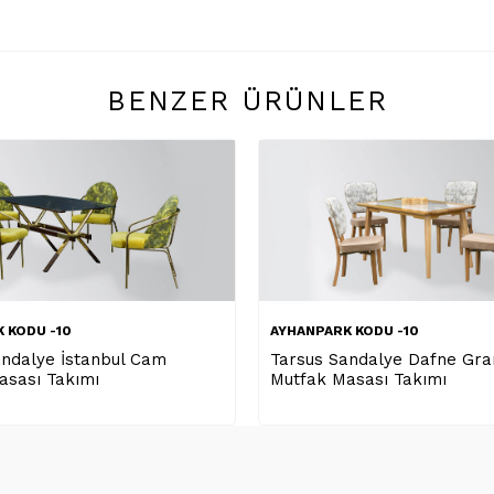
BENZER ÜRÜNLER
HANPARK KODU -10
AYHANPARK KODU -10
rsus Sandalye Dafne Granit
Saray Sandalye İstan
tfak Masası Takımı
Mutfak Masası Takım