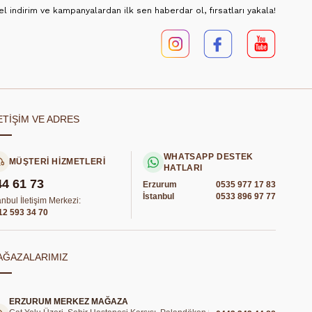
 indirim ve kampanyalardan ilk sen haberdar ol, fırsatları yakala!
ETİŞİM VE ADRES
WHATSAPP DESTEK
MÜŞTERİ HİZMETLERİ
HATLARI
44 61 73
Erzurum
0535 977 17 83
İstanbul
0533 896 97 77
anbul İletişim Merkezi:
12 593 34 70
AĞAZALARIMIZ
ERZURUM MERKEZ MAĞAZA