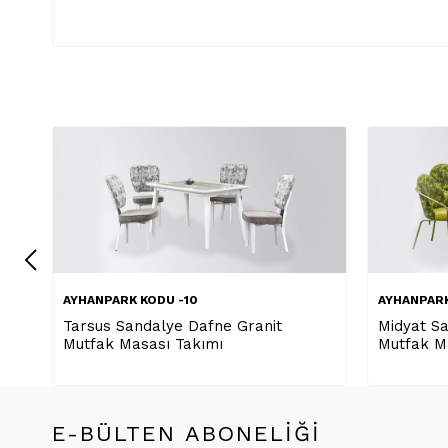
AYHANPARK KODU -10
AY
it
Midyat Sandalye İstanbul Cam
Ta
Mutfak Masası Takımı
Mu
E-BÜLTEN ABONELİĞİ