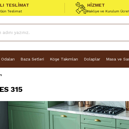
ZLI TESLİMAT
HİZMET
 Gün Teslimat
Nakliye ve Kurulum Ücre
 Odaları
Baza Setleri
Köşe Takımları
Dolaplar
Masa ve San
ı
ES 315