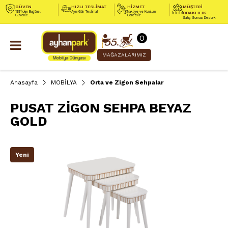
GÜVEN
HIZLI TESLİMAT
HİZMET
MÜŞTERİ
1991’den Bugüne,
Aynı Gün Teslimat
Nakliye ve Kurulum
ODAKLILIK
Güvenle...
Ücretsiz
Satış Sonrası Destek
0
MAĞAZALARIMIZ
Anasayfa
MOBİLYA
Orta ve Zigon Sehpalar
PUSAT ZİGON SEHPA BEYAZ
GOLD
Yeni