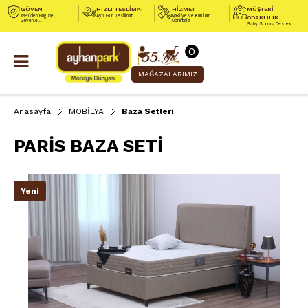
GÜVEN
HIZLI TESLİMAT
HİZMET
MÜŞTERİ
1991’den Bugüne,
Aynı Gün Teslimat
Nakliye ve Kurulum
ODAKLILIK
Güvenle...
Ücretsiz
Satış Sonrası Destek
0
MAĞAZALARIMIZ
Anasayfa
MOBİLYA
Baza Setleri
PARİS BAZA SETİ
Yeni