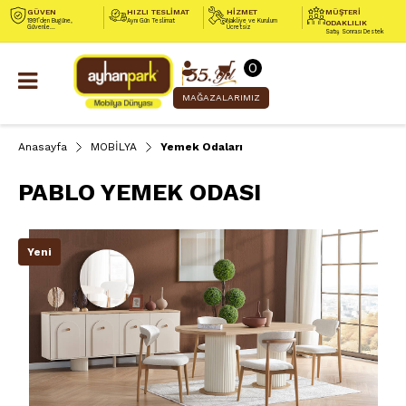
GÜVEN
HIZLI TESLİMAT
HİZMET
MÜŞTERİ
1991’den Bugüne,
Aynı Gün Teslimat
Nakliye ve Kurulum
ODAKLILIK
Güvenle...
Ücretsiz
Satış Sonrası Destek
0
MAĞAZALARIMIZ
Anasayfa
MOBİLYA
Yemek Odaları
PABLO YEMEK ODASI
Yeni