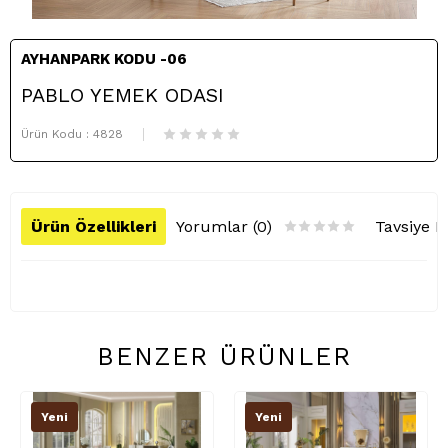
AYHANPARK KODU -06
PABLO YEMEK ODASI
Ürün Kodu :
4828
Ürün Özellikleri
Yorumlar (0)
Tavsiye E
BENZER ÜRÜNLER
Yeni
Yeni