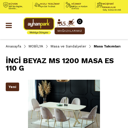
GÜVEN
HIZLI TESLİMAT
HİZMET
MÜŞTERİ
1991’den Bugüne,
Aynı Gün Teslimat
Nakliye ve Kurulum
ODAKLILIK
Güvenle...
Ücretsiz
Satış Sonrası Destek
0
MAĞAZALARIMIZ
Anasayfa
MOBİLYA
Masa ve Sandalyeler
Masa Takımları
İNCİ BEYAZ MS 1200 MASA ES
110 G
Yeni