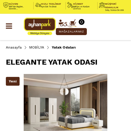
GÜVEN
HIZLI TESLİMAT
HİZMET
MÜŞTERİ
1991’den Bugüne,
Aynı Gün Teslimat
Nakliye ve Kurulum
ODAKLILIK
Güvenle...
Ücretsiz
Satış Sonrası Destek
0
MAĞAZALARIMIZ
Anasayfa
MOBİLYA
Yatak Odaları
ELEGANTE YATAK ODASI
Yeni