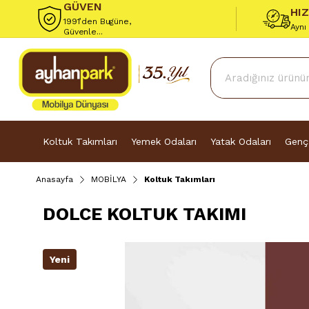
GÜVEN
HI
1991’den Bugüne,
Aynı
Güvenle...
Koltuk Takımları
Yemek Odaları
Yatak Odaları
Genç
Anasayfa
MOBİLYA
Koltuk Takımları
DOLCE KOLTUK TAKIMI
Yeni