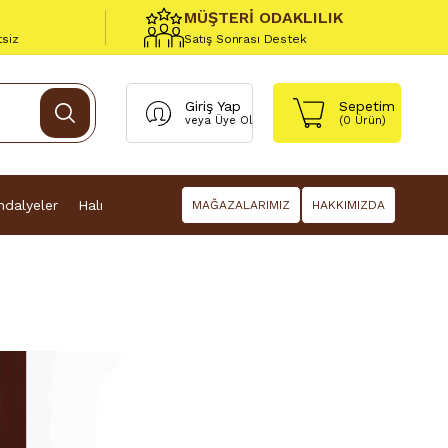
MÜŞTERİ ODAKLILIK
tsiz
Satış Sonrası Destek
Giriş Yap
Sepetim
veya
Üye Ol
(
0
Ürün)
dalyeler
Halı
MAĞAZALARIMIZ
HAKKIMIZDA