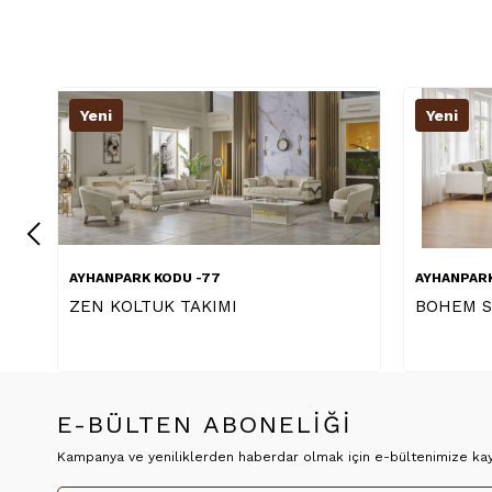
Yeni
AYHANPARK KODU -04
I
BOHEM STAR KOLTUK TAKIMI
E-BÜLTEN ABONELİĞİ
Kampanya ve yeniliklerden haberdar olmak için e-bültenimize kayı