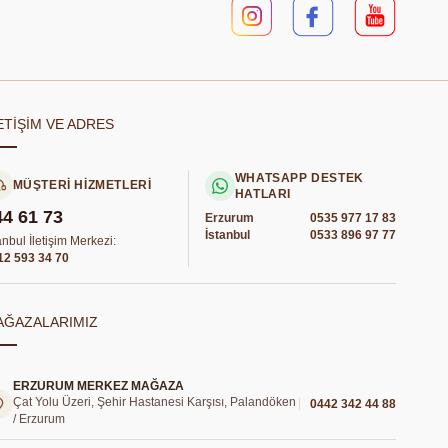
ETİŞİM VE ADRES
WHATSAPP DESTEK
MÜŞTERİ HİZMETLERİ
HATLARI
44 61 73
Erzurum
0535 977 17 83
İstanbul
0533 896 97 77
anbul İletişim Merkezi:
12 593 34 70
AĞAZALARIMIZ
ERZURUM MERKEZ MAĞAZA
Çat Yolu Üzeri, Şehir Hastanesi Karşısı, Palandöken
0442 342 44 88
/ Erzurum