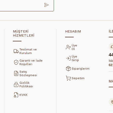
MÜŞTERİ
HESABIM
İL
HİZMETLERİ
Üye
Ol
Teslimat ve
Kurulum
4
Üye
Girişi
Garanti ve İade
İst
Koşulları
02
Siparişlerim
Satış
Sözleşmesi
Sepetim
M
Gizlilik
Politikası
KVKK