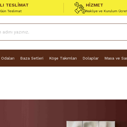
ZLI TESLİMAT
HİZMET
 Gün Teslimat
Nakliye ve Kurulum Ücre
 Odaları
Baza Setleri
Köşe Takımları
Dolaplar
Masa ve San