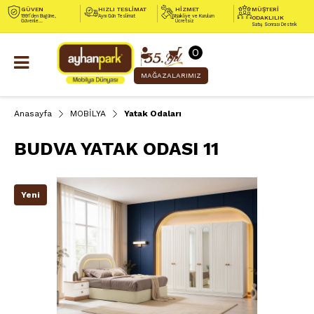
GÜVEN
HIZLI TESLİMAT
HİZMET
MÜŞTERİ
1991’den Bugüne,
Aynı Gün Teslimat
Nakliye ve Kurulum
ODAKLILIK
Güvenle...
Ücretsiz
Satış Sonrası Destek
0
MAĞAZALARIMIZ
Anasayfa
MOBİLYA
Yatak Odaları
BUDVA YATAK ODASI 11
Yeni