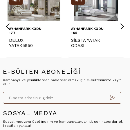
Yeni
Yeni
AYHANPARK KODU
AYHANPARK KODU
A
-77
-65
-
DELUX
SİESTA YATAK
P
YATAK5950
ODASI
O
E-BÜLTEN ABONELİĞİ
Kampanya ve yeniliklerden haberdar olmak için e-bültenimize kayıt
olun.
SOSYAL MEDYA
Sosyal medyaya özel indirim ve kampanyalardan ilk sen haberdar ol,
fırsatları yakala!