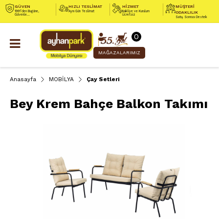
GÜVEN
HIZLI TESLİMAT
HİZMET
MÜŞTERİ
1991’den Bugüne,
Aynı Gün Teslimat
Nakliye ve Kurulum
ODAKLILIK
Güvenle...
Ücretsiz
Satış Sonrası Destek
0
MAĞAZALARIMIZ
Anasayfa
MOBİLYA
Çay Setleri
Bey Krem Bahçe Balkon Takımı