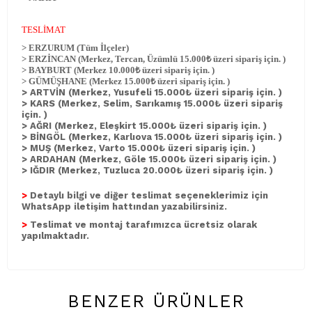
TESLİMAT
> ERZURUM (Tüm İlçeler)
> ERZİNCAN (Merkez, Tercan, Üzümlü 15.000₺ üzeri sipariş için. )
> BAYBURT (Merkez 10.000₺ üzeri sipariş için. )
> GÜMÜŞHANE (Merkez 15.000₺ üzeri sipariş için. )
> ARTVİN (Merkez, Yusufeli 15.000₺ üzeri sipariş için. )
> KARS (Merkez, Selim, Sarıkamış 15.000₺ üzeri sipariş
için. )
> AĞRI (Merkez, Eleşkirt 15.000₺ üzeri sipariş için. )
> BİNGÖL (Merkez, Karlıova 15.000₺ üzeri sipariş için. )
> MUŞ (Merkez, Varto 15.000₺ üzeri sipariş için. )
> ARDAHAN (Merkez, Göle 15.000₺ üzeri sipariş için. )
> IĞDIR (Merkez, Tuzluca 20.000₺ üzeri sipariş için. )
>
Detaylı bilgi ve diğer teslimat seçeneklerimiz için
WhatsApp iletişim hattından yazabilirsiniz.
>
Teslimat ve montaj tarafımızca ücretsiz olarak
yapılmaktadır.
BENZER ÜRÜNLER