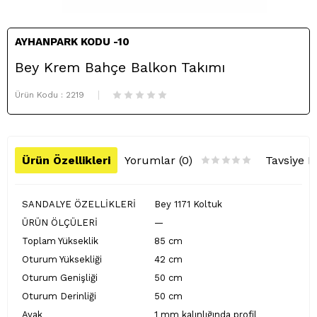
AYHANPARK KODU -10
Bey Krem Bahçe Balkon Takımı
Ürün Kodu :
2219
Ürün Özellikleri
Yorumlar (0)
Tavsiye E
SANDALYE ÖZELLİKLERİ
Bey 1171 Koltuk
ÜRÜN ÖLÇÜLERİ
—
Toplam Yükseklik
85 cm
Oturum Yüksekliği
42 cm
Oturum Genişliği
50 cm
Oturum Derinliği
50 cm
Ayak
1 mm kalınlığında profil