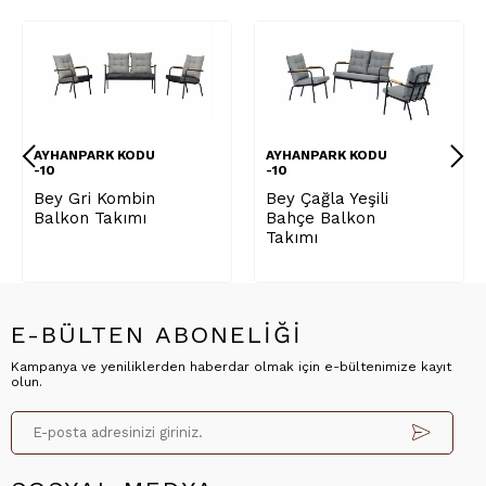
ANPARK KODU
AYHANPARK KODU
AYHAN
-10
-10
 Gri Kombin
Bey Çağla Yeşili
Sultan
kon Takımı
Bahçe Balkon
Kombi
Takımı
Takım
E-BÜLTEN ABONELİĞİ
Kampanya ve yeniliklerden haberdar olmak için e-bültenimize kayıt
olun.